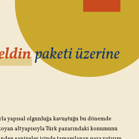
eldin
paketi üzerine
yla yapısal olgunluğa kavuştuğu bu dönemde
 koyan altyapısıyla Türk pazarındaki konumunu
inden saniyeler içinde tamamlanan para yatırım