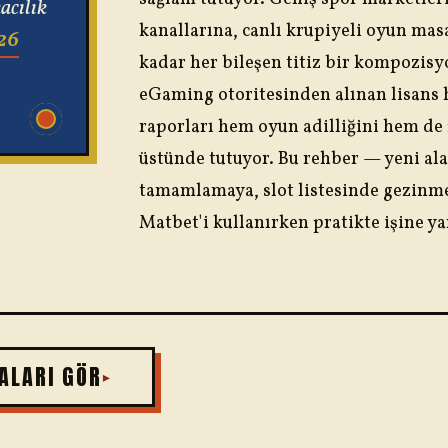
acılık
kanallarına, canlı krupiyeli oyun mas
26
kadar her bileşen titiz bir kompozisy
eGaming otoritesinden alınan lisans 
raporları hem oyun adilliğini hem de 
üstünde tutuyor. Bu rehber — yeni a
tamamlamaya, slot listesinde gezin
Matbet'i kullanırken pratikte işine ya
ALARI GÖR