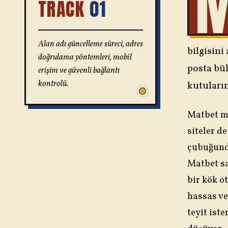
TRACK
01
Alan adı güncelleme süreci, adres
bilgisini
doğrulama yöntemleri, mobil
posta bül
erişim ve güvenli bağlantı
kontrolü.
kutuları
Matbet ma
siteler d
çubuğunda
Matbet sa
bir kök o
hassas ve
teyit ist