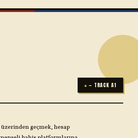
— TRACK A1
es üzerinden geçmek, hesap
ı menşeli bahis platformlarına