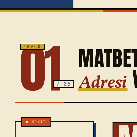
01
MATBET
V
Adresi