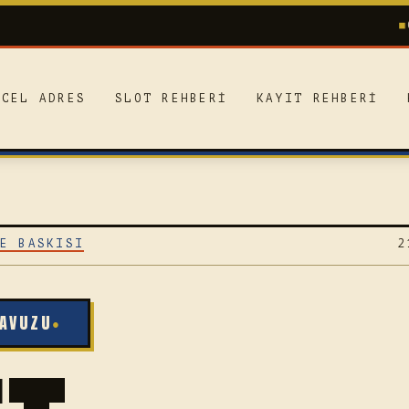
CURAÇAO LI
NCEL ADRES
SLOT REHBERI
KAYIT REHBERI
E BASKISI
2
LAVUZU