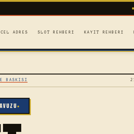
CURAÇAO LI
NCEL ADRES
SLOT REHBERI
KAYIT REHBERI
E BASKISI
2
LAVUZU