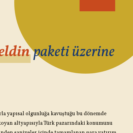
eldin
paketi üzerine
yla yapısal olgunluğa kavuştuğu bu dönemde
 koyan altyapısıyla Türk pazarındaki konumunu
inden saniyeler içinde tamamlanan para yatırım