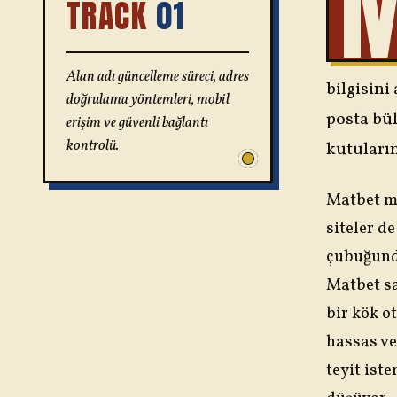
TRACK
01
Alan adı güncelleme süreci, adres
bilgisini
doğrulama yöntemleri, mobil
posta bül
erişim ve güvenli bağlantı
kontrolü.
kutuları
Matbet ma
siteler d
çubuğunda
Matbet sa
bir kök o
hassas ve
teyit ist