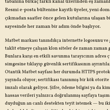
tabanına birkaç farklı kanal üzerinden eş zaman
Resmi e-posta bültenine kayıtlı üyeler, yeni dom
çıkmadan saatler önce gelen kutularına ulaşan b
sayesinde her zaman bir adım önde başlıyor.
Matbet markası tanındıkça internette logosunu ve 
taklit etmeye çalışan klon siteler de zaman zaman
Bunlara karşı en etkili savunma tarayıcının adres 
simgesine tıklayıp güvenlik sertifikasının ayrıntıla
Otantik Matbet sayfası her durumda HTTPS protok
yayında oluyor; sertifikası tanınmış bir kök otorit
imzalı olarak geliyor. Şifre, ödeme bilgisi ya da kim
hassas verileri yalnızca doğrulanmış sayfaya taşım
duyduğun an canlı destekten teyit istemek — bu iki