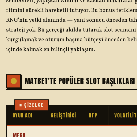
sembolleri, yapışkan wildlar ve kaskad makaralar g
ritmini sürekli hareketli tutuyor. Bu bonus tetikl
RNG'nin yetki alanında — yani sonucu önceden tah
strateji yok. Bu gerçeği akılda tutarak slot seansın
kurgulamak ve oturum başına bütçeyi önceden belir
içinde kalmak en bilinçli yaklaşım.
MATBET'TE POPÜLER SLOT BAŞLIKLARI
OYUN ADI
GELIŞTIRICI
RTP
VOLATILIT
MEGA