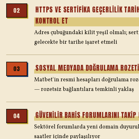
HTTPS VE SERTIFIKA GEÇERLILIK TARIH
KONTROL ET
Adres çubuğundaki kilit yeşil olmalı; sert
gelecekte bir tarihe işaret etmeli
SOSYAL MEDYADA DOĞRULAMA ROZETI
Matbet'in resmi hesapları doğrulama roz
— rozetsiz bağlantılara temkinli yaklaş
GÜVENILIR BAHIS FORUMLARINI TAKIP 
Sektörel forumlarda yeni domain duyurul
saatler içinde paylaşılıyor