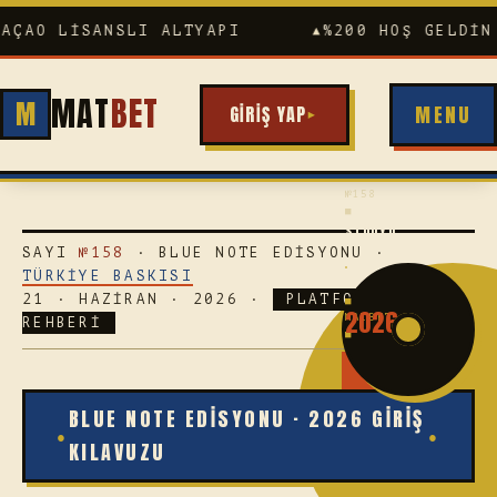
ANSLI ALTYAPI
%200 HOŞ GELDIN PAKETI
MAT
BET
MENU
GIRIŞ YAP
■
LP
№158
■
STÜDYO
SAYI
№158
· BLUE NOTE EDİSYONU ·
TÜRKİYE BASKISI
21 · HAZİRAN · 2026 ·
PLATFORM
■
2026
MATBET
REHBERİ
■
BLUE NOTE EDISYONU · 2026 GIRIŞ
KILAVUZU