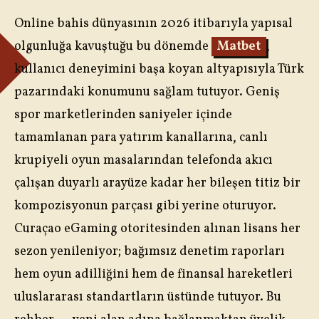
Online bahis dünyasının 2026 itibarıyla yapısal
olgunluğa kavuştuğu bu dönemde
Matbet
,
kullanıcı deneyimini başa koyan altyapısıyla Türk
pazarındaki konumunu sağlam tutuyor. Geniş
spor marketlerinden saniyeler içinde
tamamlanan para yatırım kanallarına, canlı
krupiyeli oyun masalarından telefonda akıcı
çalışan duyarlı arayüze kadar her bileşen titiz bir
kompozisyonun parçası gibi yerine oturuyor.
Curaçao eGaming otoritesinden alınan lisans her
sezon yenileniyor; bağımsız denetim raporları
hem oyun adilliğini hem de finansal hareketleri
uluslararası standartların üstünde tutuyor. Bu