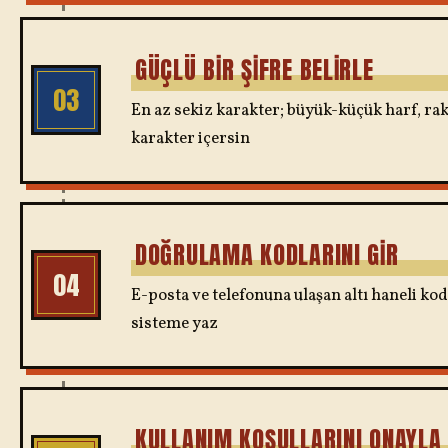
GÜÇLÜ BIR ŞIFRE BELIRLE
En az sekiz karakter; büyük-küçük harf, ra
karakter içersin
DOĞRULAMA KODLARINI GIR
E-posta ve telefonuna ulaşan altı haneli kod
sisteme yaz
KULLANIM KOŞULLARINI ONAYLA