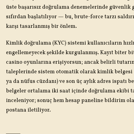
üste başarısız doğrulama denemelerinde güvenlik g
sıfırdan başlatılıyor — bu, brute-force tarzı saldır
karşı tasarlanmış bir önlem.
Kimlik doğrulama (KYC) sistemi kullanıcıların hızl
engellemeyecek şekilde kurgulanmış. Kayıt biter bi
casino oyunlarına erişiyorsun; ancak belirli tutarı
taleplerinde sistem otomatik olarak kimlik belgesi 
ya da nüfus cüzdanı) ve son üç aylık adres ispatı be
belgeler ortalama iki saat içinde doğrulama ekibi 
inceleniyor; sonuç hem hesap paneline bildirim ol
postana iletiliyor.