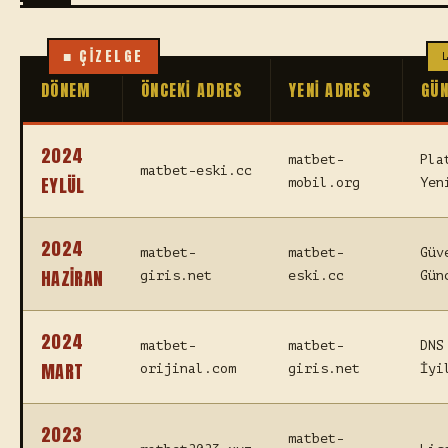
DÖNEM
ÖNCEKI ADRES
YENI ADRES
GÜN
2024
matbet-
Pla
matbet-eski.cc
EYLÜL
mobil.org
Yen
2024
matbet-
matbet-
Güv
HAZIRAN
giris.net
eski.cc
Gün
2024
matbet-
matbet-
DNS
MART
orijinal.com
giris.net
İyi
2023
matbet-