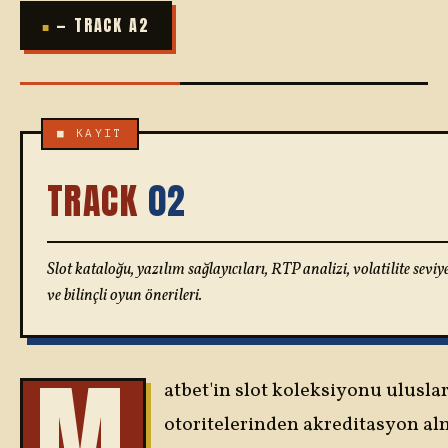
— TRACK A2
TRACK
02
Slot kataloğu, yazılım sağlayıcıları, RTP analizi, volatilite sevi
ve bilinçli oyun önerileri.
M
atbet'in slot koleksiyonu ulusla
otoritelerinden akreditasyon al