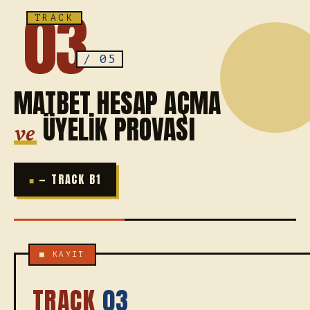
03
MATBET HESAP AÇMA
ÜYELIK PROVASI
ve
— TRACK B1
TRACK
03