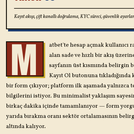
Kayıt akışı, çift kanallı doğrulama, KYC süreci, güvenlik ayarlar
M
atbet'te hesap açmak kullanıcı r
alan sade ve hızlı bir akış üzeri
sayfanın üst kısmında belirgin 
Kayıt Ol butonuna tıkladığında
bir form çıkıyor; platform ilk aşamada yalnızca t
bilgilerini istiyor. Bu minimalist yaklaşım sayesi
birkaç dakika içinde tamamlanıyor — form yorg
yarıda bırakma oranı sektör ortalamasının belir
altında kalıyor.