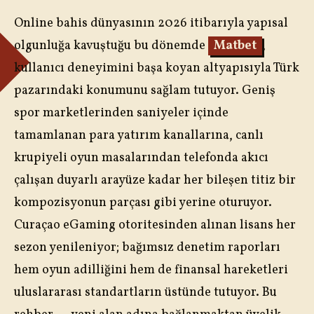
Online bahis dünyasının 2026 itibarıyla yapısal
olgunluğa kavuştuğu bu dönemde
Matbet
,
kullanıcı deneyimini başa koyan altyapısıyla Türk
pazarındaki konumunu sağlam tutuyor. Geniş
spor marketlerinden saniyeler içinde
tamamlanan para yatırım kanallarına, canlı
krupiyeli oyun masalarından telefonda akıcı
çalışan duyarlı arayüze kadar her bileşen titiz bir
kompozisyonun parçası gibi yerine oturuyor.
Curaçao eGaming otoritesinden alınan lisans her
sezon yenileniyor; bağımsız denetim raporları
hem oyun adilliğini hem de finansal hareketleri
uluslararası standartların üstünde tutuyor. Bu