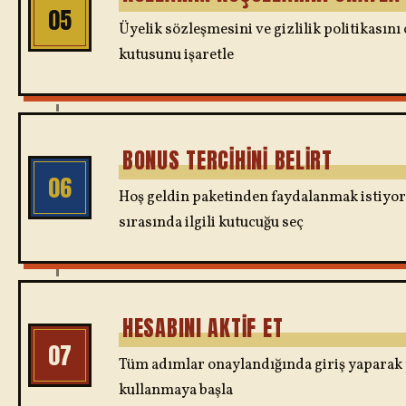
Üyelik sözleşmesini ve gizlilik politikasın
kutusunu işaretle
BONUS TERCIHINI BELIRT
Hoş geldin paketinden faydalanmak istiyor
sırasında ilgili kutucuğu seç
HESABINI AKTIF ET
Tüm adımlar onaylandığında giriş yaparak
kullanmaya başla