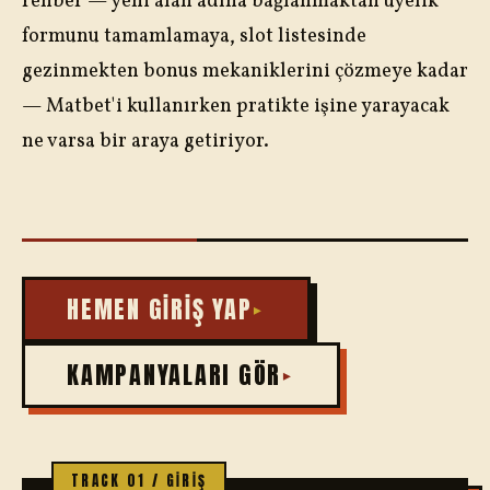
rehber — yeni alan adına bağlanmaktan üyelik
formunu tamamlamaya, slot listesinde
gezinmekten bonus mekaniklerini çözmeye kadar
— Matbet'i kullanırken pratikte işine yarayacak
ne varsa bir araya getiriyor.
HEMEN GIRIŞ YAP
KAMPANYALARI GÖR