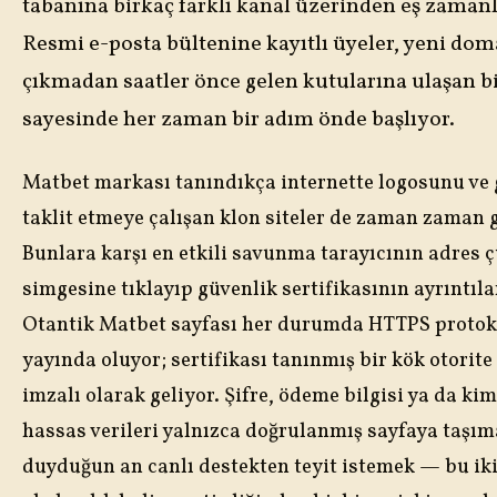
tabanına birkaç farklı kanal üzerinden eş zaman
Resmi e-posta bültenine kayıtlı üyeler, yeni dom
çıkmadan saatler önce gelen kutularına ulaşan b
sayesinde her zaman bir adım önde başlıyor.
Matbet markası tanındıkça internette logosunu ve 
taklit etmeye çalışan klon siteler de zaman zaman
Bunlara karşı en etkili savunma tarayıcının adres 
simgesine tıklayıp güvenlik sertifikasının ayrıntıla
Otantik Matbet sayfası her durumda HTTPS protok
yayında oluyor; sertifikası tanınmış bir kök otorit
imzalı olarak geliyor. Şifre, ödeme bilgisi ya da kim
hassas verileri yalnızca doğrulanmış sayfaya taşım
duyduğun an canlı destekten teyit istemek — bu iki