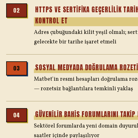
HTTPS VE SERTIFIKA GEÇERLILIK TARIH
KONTROL ET
Adres çubuğundaki kilit yeşil olmalı; sert
gelecekte bir tarihe işaret etmeli
SOSYAL MEDYADA DOĞRULAMA ROZETI
Matbet'in resmi hesapları doğrulama roz
— rozetsiz bağlantılara temkinli yaklaş
GÜVENILIR BAHIS FORUMLARINI TAKIP 
Sektörel forumlarda yeni domain duyurul
saatler içinde paylaşılıyor