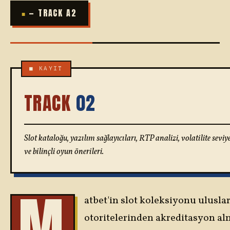
— TRACK A2
TRACK
02
Slot kataloğu, yazılım sağlayıcıları, RTP analizi, volatilite sevi
ve bilinçli oyun önerileri.
M
atbet'in slot koleksiyonu ulusla
otoritelerinden akreditasyon al