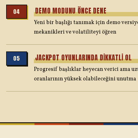
DEMO MODUNU ÖNCE DENE
Yeni bir başlığı tanımak için demo versi
mekanikleri ve volatiliteyi öğren
JACKPOT OYUNLARINDA DIKKATLI OL
Progresif başlıklar heyecan verici ama u
oranlarının yüksek olabileceğini unutma