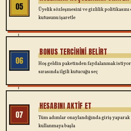
Üyelik sözleşmesini ve gizlilik politikasın
kutusunu işaretle
BONUS TERCIHINI BELIRT
Hoş geldin paketinden faydalanmak istiyor
sırasında ilgili kutucuğu seç
HESABINI AKTIF ET
Tüm adımlar onaylandığında giriş yaparak
kullanmaya başla