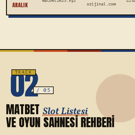
matbet2023.xyz
Lis
ARALIK
orijinal.com
02
MATBET
Slot Listesi
VE OYUN SAHNESI REHBERI