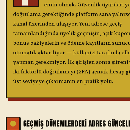
emin olmak. Güvenlik uyarıları ya
doğrulama gerektiğinde platform sana yalnızc
kanal üzerinden ulaşıyor. Yeni adrese geçiş
tamamlandığında üyelik geçmişin, açık kuponl
bonus bakiyelerin ve ödeme kayıtların sunucu
otomatik aktarılıyor — kullanıcı tarafında elle
yapman gerekmiyor. İlk girişten sonra şifreni
iki faktörlü doğrulamayı (2FA) açmak hesap g
üst seviyeye çıkarmanın en pratik yolu.
GEÇMIŞ DÖNEMLERDEKI ADRES GÜNCEL