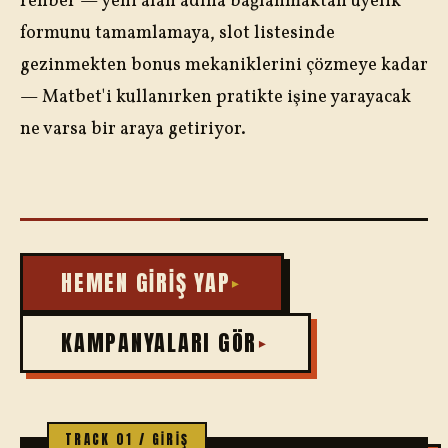
rehber — yeni alan adına bağlanmaktan üyelik
formunu tamamlamaya, slot listesinde
gezinmekten bonus mekaniklerini çözmeye kadar
— Matbet'i kullanırken pratikte işine yarayacak
ne varsa bir araya getiriyor.
HEMEN GIRIŞ YAP
KAMPANYALARI GÖR