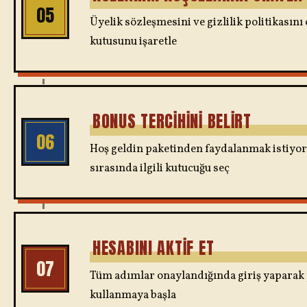
Üyelik sözleşmesini ve gizlilik politikasın
kutusunu işaretle
BONUS TERCIHINI BELIRT
Hoş geldin paketinden faydalanmak istiyor
sırasında ilgili kutucuğu seç
HESABINI AKTIF ET
Tüm adımlar onaylandığında giriş yaparak
kullanmaya başla