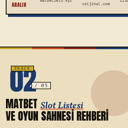
matbet2023.xyz
Lis
ARALIK
orijinal.com
02
MATBET
Slot Listesi
VE OYUN SAHNESI REHBERI