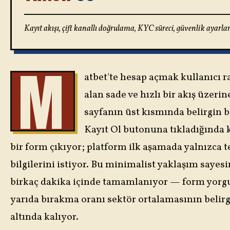
Kayıt akışı, çift kanallı doğrulama, KYC süreci, güvenlik ayarlar
M
atbet'te hesap açmak kullanıcı r
alan sade ve hızlı bir akış üzeri
sayfanın üst kısmında belirgin 
Kayıt Ol butonuna tıkladığında
bir form çıkıyor; platform ilk aşamada yalnızca t
bilgilerini istiyor. Bu minimalist yaklaşım sayesi
birkaç dakika içinde tamamlanıyor — form yorg
yarıda bırakma oranı sektör ortalamasının belir
altında kalıyor.