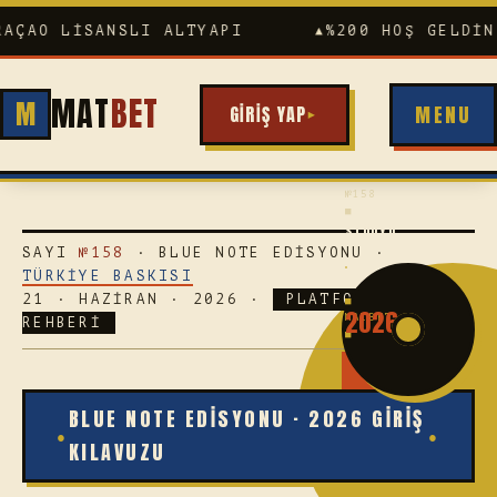
ANSLI ALTYAPI
%200 HOŞ GELDIN PAKETI
MAT
BET
MENU
GIRIŞ YAP
■
LP
№158
■
STÜDYO
SAYI
№158
· BLUE NOTE EDİSYONU ·
TÜRKİYE BASKISI
21 · HAZİRAN · 2026 ·
PLATFORM
■
2026
MATBET
REHBERİ
■
BLUE NOTE EDISYONU · 2026 GIRIŞ
KILAVUZU