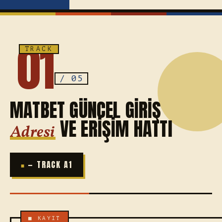
01
MATBET GÜNCEL GIRIŞ
VE ERIŞIM HATTI
Adresi
— TRACK A1