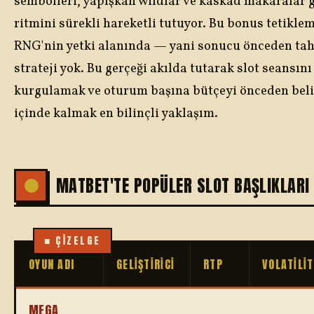
sembolleri, yapışkan wildlar ve kaskad makaralar g
ritmini sürekli hareketli tutuyor. Bu bonus tetikl
RNG'nin yetki alanında — yani sonucu önceden tah
strateji yok. Bu gerçeği akılda tutarak slot seansın
kurgulamak ve oturum başına bütçeyi önceden belir
içinde kalmak en bilinçli yaklaşım.
MATBET'TE POPÜLER SLOT BAŞLIKLARI
OYUN ADI
GELIŞTIRICI
RTP
VOLATILIT
MEGA