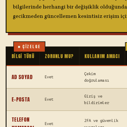
bilgilerinde herhangi bir değişiklik olduğunda 
gecikmeden güncellemen kesintisiz erişim içi
BILGI TÜRÜ
ZORUNLU MU?
KULLANIM AMACI
Çekim
AD SOYAD
Evet
doğrulaması
Giriş ve
E-POSTA
Evet
bildirimler
TELEFON
2FA ve güvenlik
Evet