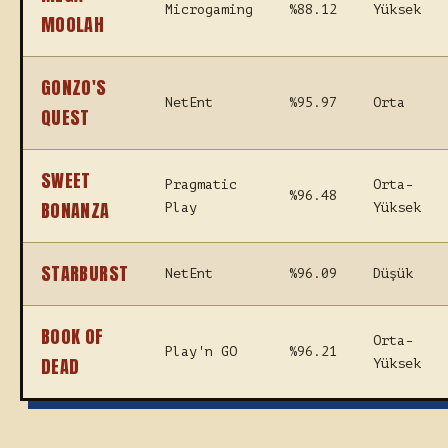
Microgaming
%88.12
Yüksek
MOOLAH
GONZO'S
NetEnt
%95.97
Orta
QUEST
SWEET
Pragmatic
Orta-
%96.48
BONANZA
Play
Yüksek
STARBURST
NetEnt
%96.09
Düşük
BOOK OF
Orta-
Play'n GO
%96.21
DEAD
Yüksek