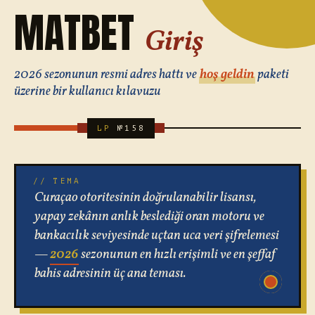
MATBET
Giriş
2026 sezonunun resmi adres hattı ve
hoş geldin
paketi
üzerine bir kullanıcı kılavuzu
LP
№158
Curaçao otoritesinin doğrulanabilir lisansı,
yapay zekânın anlık beslediği oran motoru ve
bankacılık seviyesinde uçtan uca veri şifrelemesi
—
2026
sezonunun en hızlı erişimli ve en şeffaf
bahis adresinin üç ana teması.