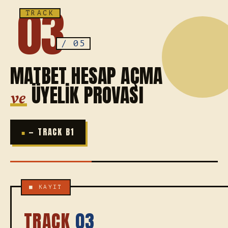
03
MATBET HESAP AÇMA
ÜYELIK PROVASI
ve
— TRACK B1
TRACK
03