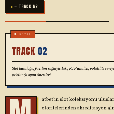
— TRACK A2
TRACK
02
Slot kataloğu, yazılım sağlayıcıları, RTP analizi, volatilite sevi
ve bilinçli oyun önerileri.
M
atbet'in slot koleksiyonu ulusla
otoritelerinden akreditasyon al