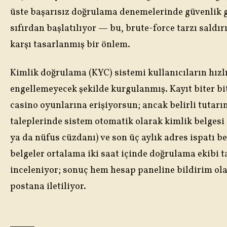
üste başarısız doğrulama denemelerinde güvenlik g
sıfırdan başlatılıyor — bu, brute-force tarzı saldır
karşı tasarlanmış bir önlem.
Kimlik doğrulama (KYC) sistemi kullanıcıların hızl
engellemeyecek şekilde kurgulanmış. Kayıt biter bi
casino oyunlarına erişiyorsun; ancak belirli tutarı
taleplerinde sistem otomatik olarak kimlik belgesi 
ya da nüfus cüzdanı) ve son üç aylık adres ispatı be
belgeler ortalama iki saat içinde doğrulama ekibi 
inceleniyor; sonuç hem hesap paneline bildirim ol
postana iletiliyor.