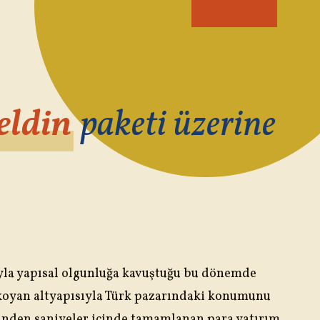
eldin
paketi üzerine
yla yapısal olgunluğa kavuştuğu bu dönemde
 koyan altyapısıyla Türk pazarındaki konumunu
inden saniyeler içinde tamamlanan para yatırım