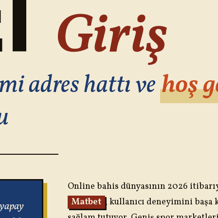
ET
Giriş
i adres hattı ve
hoş g
u
Online bahis dünyasının 2026 itibarı
Matbet
, kullanıcı deneyimini başa
 yapay
sağlam tutuyor. Geniş spor marketler