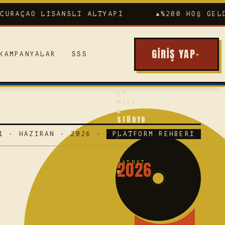
SANSLI ALTYAPI
%200 HOŞ GELDIN PAKETI
GIRIŞ YAP
KAMPANYALAR
SSS
■
LP
№158
■
STÜDYO
1 · HAZİRAN · 2026 ·
PLATFORM REHBERİ
■
2026
MATBET
■