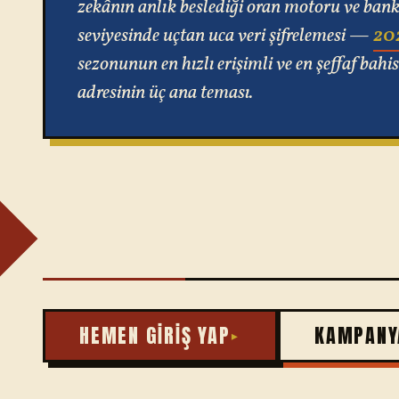
zekânın anlık beslediği oran motoru ve bank
seviyesinde uçtan uca veri şifrelemesi —
20
sezonunun en hızlı erişimli ve en şeffaf bahis
adresinin üç ana teması.
HEMEN GIRIŞ YAP
KAMPANY