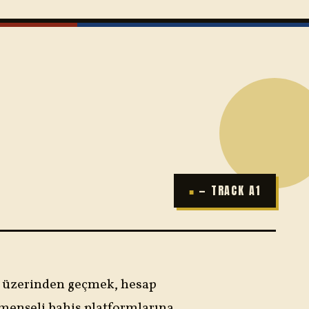
— TRACK A1
es üzerinden geçmek, hesap
ı menşeli bahis platformlarına