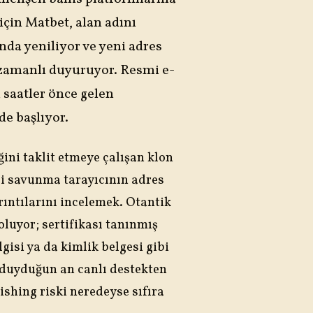
çin Matbet, alan adını
da yeniliyor ve yeni adres
ş zamanlı duyuruyor. Resmi e-
 saatler önce gelen
e başlıyor.
ini taklit etmeye çalışan klon
li savunma tarayıcının adres
rıntılarını incelemek. Otantik
luyor; sertifikası tanınmış
lgisi ya da kimlik belgesi gibi
 duyduğun an canlı destekten
ishing riski neredeyse sıfıra