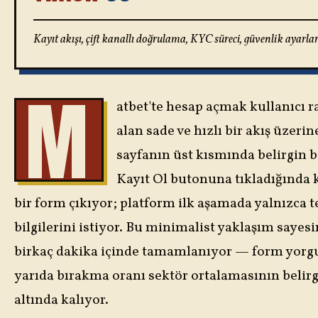
Kayıt akışı, çift kanallı doğrulama, KYC süreci, güvenlik ayarlar
M
atbet'te hesap açmak kullanıcı r
alan sade ve hızlı bir akış üzeri
sayfanın üst kısmında belirgin 
Kayıt Ol butonuna tıkladığında
bir form çıkıyor; platform ilk aşamada yalnızca t
bilgilerini istiyor. Bu minimalist yaklaşım sayesi
birkaç dakika içinde tamamlanıyor — form yorg
yarıda bırakma oranı sektör ortalamasının belir
altında kalıyor.