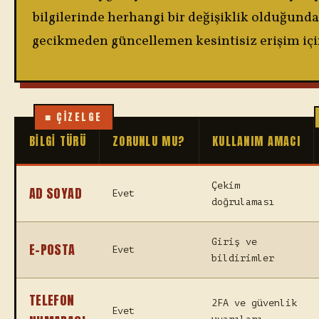
bilgilerinde herhangi bir değişiklik olduğunda 
gecikmeden güncellemen kesintisiz erişim içi
BILGI TÜRÜ
ZORUNLU MU?
KULLANIM AMACI
Çekim
AD SOYAD
Evet
doğrulaması
Giriş ve
E-POSTA
Evet
bildirimler
TELEFON
2FA ve güvenlik
Evet