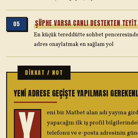
ŞÜPHE VARSA CANLI DESTEKTEN TEYIT
En küçük tereddütte sohbet penceresinde
adres onaylatmak en sağlam yol
YENI ADRESE GEÇIŞTE YAPILMASI GEREKEN
Y
eni bir Matbet alan adı yayına gird
yapacağın ilk iş profil bilgilerinde
telefonu ve e-posta adresinin gü