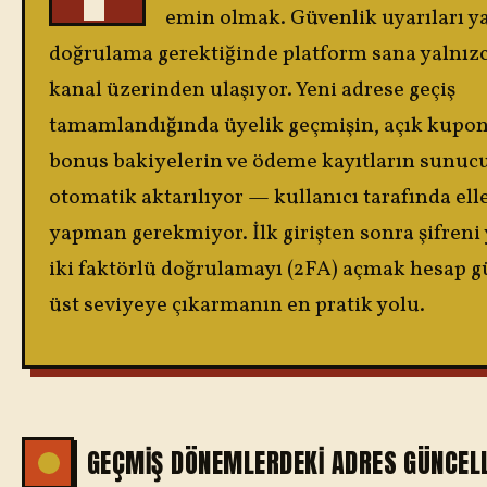
emin olmak. Güvenlik uyarıları ya
doğrulama gerektiğinde platform sana yalnızc
kanal üzerinden ulaşıyor. Yeni adrese geçiş
tamamlandığında üyelik geçmişin, açık kuponl
bonus bakiyelerin ve ödeme kayıtların sunucu
otomatik aktarılıyor — kullanıcı tarafında elle
yapman gerekmiyor. İlk girişten sonra şifreni
iki faktörlü doğrulamayı (2FA) açmak hesap g
üst seviyeye çıkarmanın en pratik yolu.
GEÇMIŞ DÖNEMLERDEKI ADRES GÜNCEL