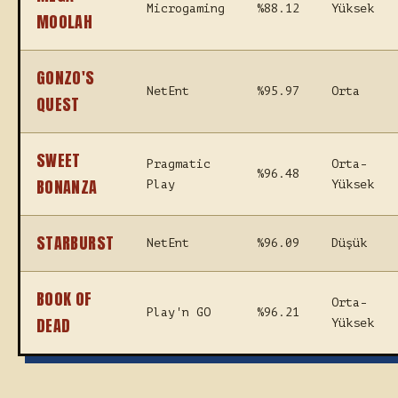
Microgaming
%88.12
Yüksek
MOOLAH
GONZO'S
NetEnt
%95.97
Orta
QUEST
SWEET
Pragmatic
Orta-
%96.48
BONANZA
Play
Yüksek
STARBURST
NetEnt
%96.09
Düşük
BOOK OF
Orta-
Play'n GO
%96.21
DEAD
Yüksek