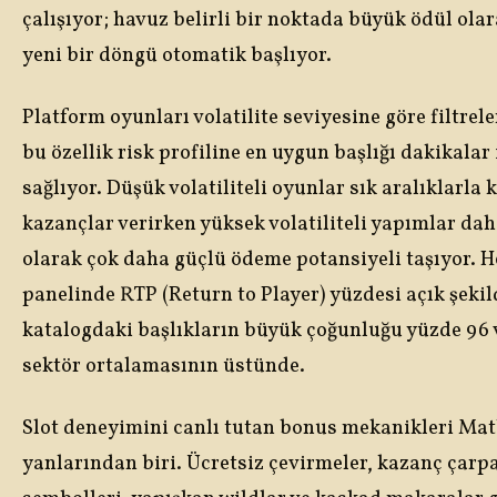
çalışıyor; havuz belirli bir noktada büyük ödül ola
yeni bir döngü otomatik başlıyor.
Platform oyunları volatilite seviyesine göre filtre
bu özellik risk profiline en uygun başlığı dakikala
sağlıyor. Düşük volatiliteli oyunlar sık aralıklarla 
kazançlar verirken yüksek volatiliteli yapımlar da
olarak çok daha güçlü ödeme potansiyeli taşıyor. H
panelinde RTP (Return to Player) yüzdesi açık şekil
katalogdaki başlıkların büyük çoğunluğu yüzde 96 
sektör ortalamasının üstünde.
Slot deneyimini canlı tutan bonus mekanikleri Mat
yanlarından biri. Ücretsiz çevirmeler, kazanç çarpa