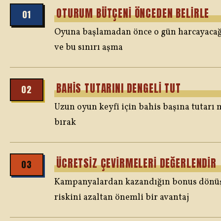
OTURUM BÜTÇENI ÖNCEDEN BELIRLE
Oyuna başlamadan önce o gün harcayacağı
ve bu sınırı aşma
BAHIS TUTARINI DENGELI TUT
Uzun oyun keyfi için bahis başına tutarı
bırak
ÜCRETSIZ ÇEVIRMELERI DEĞERLENDIR
Kampanyalardan kazandığın bonus dönüşl
riskini azaltan önemli bir avantaj