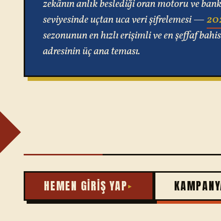
zekânın anlık beslediği oran motoru ve bank
seviyesinde uçtan uca veri şifrelemesi —
20
sezonunun en hızlı erişimli ve en şeffaf bahis
adresinin üç ana teması.
HEMEN GIRIŞ YAP
KAMPANY