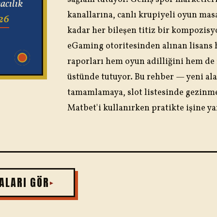
acılık
kanallarına, canlı krupiyeli oyun mas
26
kadar her bileşen titiz bir kompozisy
eGaming otoritesinden alınan lisans 
raporları hem oyun adilliğini hem de 
üstünde tutuyor. Bu rehber — yeni a
tamamlamaya, slot listesinde gezin
Matbet'i kullanırken pratikte işine ya
ALARI GÖR