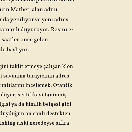
çin Matbet, alan adını
da yeniliyor ve yeni adres
ş zamanlı duyuruyor. Resmi e-
 saatler önce gelen
e başlıyor.
ini taklit etmeye çalışan klon
li savunma tarayıcının adres
rıntılarını incelemek. Otantik
luyor; sertifikası tanınmış
lgisi ya da kimlik belgesi gibi
 duyduğun an canlı destekten
ishing riski neredeyse sıfıra