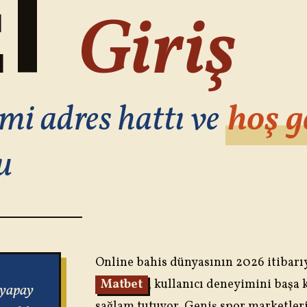
ET
Giriş
i adres hattı ve
hoş g
u
Online bahis dünyasının 2026 itibarı
Matbet
, kullanıcı deneyimini başa
 yapay
sağlam tutuyor. Geniş spor marketler