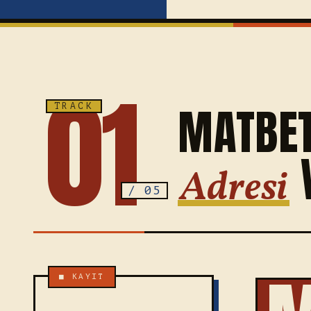
01
MATBET
V
Adresi