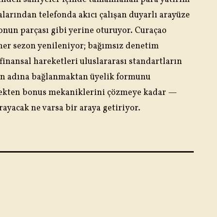
alarından telefonda akıcı çalışan duyarlı arayüze
onun parçası gibi yerine oturuyor. Curaçao
her sezon yenileniyor; bağımsız denetim
finansal hareketleri uluslararası standartların
lan adına bağlanmaktan üyelik formunu
mekten bonus mekaniklerini çözmeye kadar —
rayacak ne varsa bir araya getiriyor.