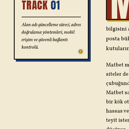
TRACK
01
Alan adı güncelleme süreci, adres
bilgisini
doğrulama yöntemleri, mobil
posta bül
erişim ve güvenli bağlantı
kontrolü.
kutuları
Matbet ma
siteler d
çubuğunda
Matbet sa
bir kök o
hassas ve
teyit ist