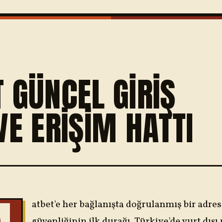
 GÜNCEL GIRIŞ
E ERIŞIM HATTI
atbet'e her bağlanışta doğrulanmış bir adr
güvenliğinin ilk durağı. Türkiye'de yurt dış