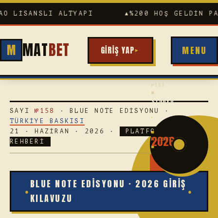
SLI ALTYAPI
%200 HOŞ GELDIN PAKETI
MAT
BET
MENU
GIRIŞ YAP
■
LP
№158
■
STÜDYO
SAYI
№158
· BLUE NOTE EDİSYONU ·
TÜRKİYE BASKISI
21 · HAZİRAN · 2026 ·
PLATFORM
■
2026
MATBET
REHBERİ
■
BLUE NOTE EDISYONU · 2026 GIRIŞ
KILAVUZU