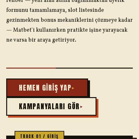
rehber — yeni alan adına bağlanmaktan üyelik
formunu tamamlamaya, slot listesinde
gezinmekten bonus mekaniklerini çözmeye kadar
— Matbet'i kullanırken pratikte işine yarayacak
ne varsa bir araya getiriyor.
HEMEN GIRIŞ YAP
KAMPANYALARI GÖR