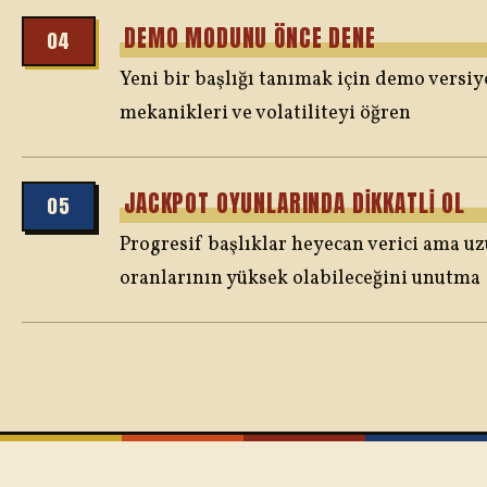
DEMO MODUNU ÖNCE DENE
Yeni bir başlığı tanımak için demo versi
mekanikleri ve volatiliteyi öğren
JACKPOT OYUNLARINDA DIKKATLI OL
Progresif başlıklar heyecan verici ama u
oranlarının yüksek olabileceğini unutma