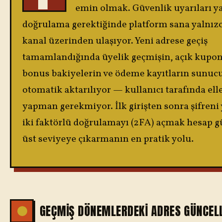
emin olmak. Güvenlik uyarıları ya
doğrulama gerektiğinde platform sana yalnızc
kanal üzerinden ulaşıyor. Yeni adrese geçiş
tamamlandığında üyelik geçmişin, açık kuponl
bonus bakiyelerin ve ödeme kayıtların sunucu
otomatik aktarılıyor — kullanıcı tarafında elle
yapman gerekmiyor. İlk girişten sonra şifreni
iki faktörlü doğrulamayı (2FA) açmak hesap g
üst seviyeye çıkarmanın en pratik yolu.
GEÇMIŞ DÖNEMLERDEKI ADRES GÜNCEL