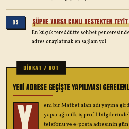
ŞÜPHE VARSA CANLI DESTEKTEN TEYIT
En küçük tereddütte sohbet penceresinde
adres onaylatmak en sağlam yol
YENI ADRESE GEÇIŞTE YAPILMASI GEREKEN
Y
eni bir Matbet alan adı yayına gird
yapacağın ilk iş profil bilgilerinde
telefonu ve e-posta adresinin gü