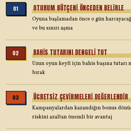
OTURUM BÜTÇENI ÖNCEDEN BELIRLE
Oyuna başlamadan önce o gün harcayacağı
ve bu sınırı aşma
BAHIS TUTARINI DENGELI TUT
Uzun oyun keyfi için bahis başına tutarı
bırak
ÜCRETSIZ ÇEVIRMELERI DEĞERLENDIR
Kampanyalardan kazandığın bonus dönüşl
riskini azaltan önemli bir avantaj