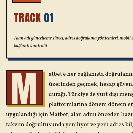
TRACK
01
Alan adı güncelleme süreci, adres doğrulama yöntemleri, mobil e
bağlantı kontrolü.
M
atbet'e her bağlanışta doğrulanm
üzerinden geçmek, hesap güvenli
durağı. Türkiye'de yurt dışı menş
platformlarına dönem dönem eri
uygulandığı için Matbet, alan adını önceden hazı
takvim doğrultusunda yeniliyor ve yeni adres bilg