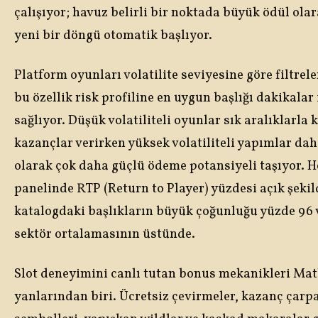
çalışıyor; havuz belirli bir noktada büyük ödül ola
yeni bir döngü otomatik başlıyor.
Platform oyunları volatilite seviyesine göre filtre
bu özellik risk profiline en uygun başlığı dakikala
sağlıyor. Düşük volatiliteli oyunlar sık aralıklarla 
kazançlar verirken yüksek volatiliteli yapımlar da
olarak çok daha güçlü ödeme potansiyeli taşıyor. H
panelinde RTP (Return to Player) yüzdesi açık şekil
katalogdaki başlıkların büyük çoğunluğu yüzde 96 
sektör ortalamasının üstünde.
Slot deneyimini canlı tutan bonus mekanikleri Mat
yanlarından biri. Ücretsiz çevirmeler, kazanç çarpa