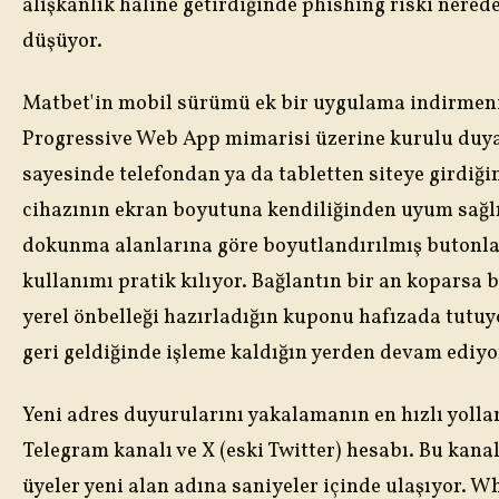
alışkanlık haline getirdiğinde phishing riski nerede
düşüyor.
Matbet'in mobil sürümü ek bir uygulama indirmeni
Progressive Web App mimarisi üzerine kurulu duya
sayesinde telefondan ya da tabletten siteye girdiği
cihazının ekran boyutuna kendiliğinden uyum sağlı
dokunma alanlarına göre boyutlandırılmış butonlar
kullanımı pratik kılıyor. Bağlantın bir an koparsa 
yerel önbelleği hazırladığın kuponu hafızada tutuy
geri geldiğinde işleme kaldığın yerden devam ediy
Yeni adres duyurularını yakalamanın en hızlı yolla
Telegram kanalı ve X (eski Twitter) hesabı. Bu kana
üyeler yeni alan adına saniyeler içinde ulaşıyor. 