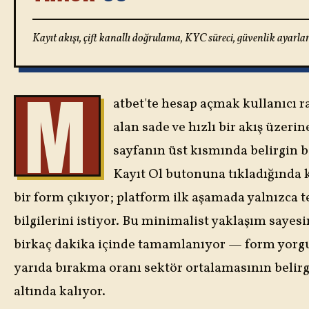
Kayıt akışı, çift kanallı doğrulama, KYC süreci, güvenlik ayarlar
M
atbet'te hesap açmak kullanıcı r
alan sade ve hızlı bir akış üzeri
sayfanın üst kısmında belirgin 
Kayıt Ol butonuna tıkladığında
bir form çıkıyor; platform ilk aşamada yalnızca t
bilgilerini istiyor. Bu minimalist yaklaşım sayesi
birkaç dakika içinde tamamlanıyor — form yorg
yarıda bırakma oranı sektör ortalamasının belir
altında kalıyor.