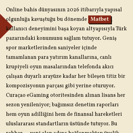
Online bahis dünyasının 2026 itibarıyla yapısal
olgunluğa kavuştuğu bu dönemde
Matbet
,
kullanıcı deneyimini başa koyan altyapısıyla Türk
pazarındaki konumunu sağlam tutuyor. Geniş
spor marketlerinden saniyeler içinde
tamamlanan para yatırım kanallarına, canlı
krupiyeli oyun masalarından telefonda akıcı
çalışan duyarlı arayüze kadar her bileşen titiz bir
kompozisyonun parçası gibi yerine oturuyor.
Curaçao eGaming otoritesinden alınan lisans her
sezon yenileniyor; bağımsız denetim raporları
hem oyun adilliğini hem de finansal hareketleri
uluslararası standartların üstünde tutuyor. Bu