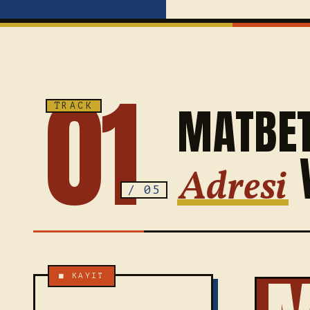
01
MATBET
V
Adresi