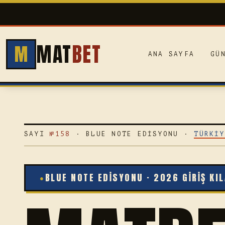
MAT
BET
ANA SAYFA
GÜ
SAYI
№158
· BLUE NOTE EDİSYONU ·
TÜRKİY
BLUE NOTE EDISYONU · 2026 GIRIŞ KI