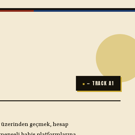
— TRACK A1
es üzerinden geçmek, hesap
ı menşeli bahis platformlarına