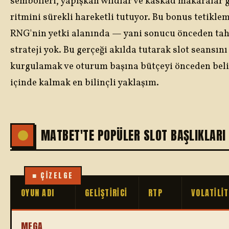
sembolleri, yapışkan wildlar ve kaskad makaralar g
ritmini sürekli hareketli tutuyor. Bu bonus tetikl
RNG'nin yetki alanında — yani sonucu önceden tah
strateji yok. Bu gerçeği akılda tutarak slot seansın
kurgulamak ve oturum başına bütçeyi önceden belir
içinde kalmak en bilinçli yaklaşım.
MATBET'TE POPÜLER SLOT BAŞLIKLARI
OYUN ADI
GELIŞTIRICI
RTP
VOLATILIT
MEGA