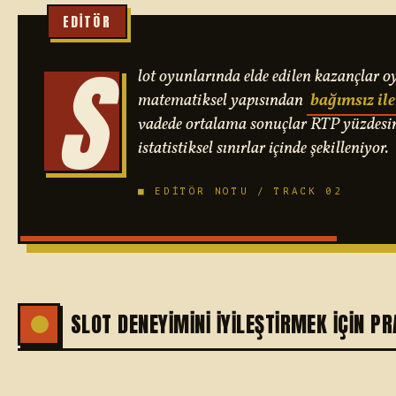
EDİTÖR
S
lot oyunlarında elde edilen kazançlar 
matematiksel yapısından
bağımsız il
vadede ortalama sonuçlar RTP yüzdesin
istatistiksel sınırlar içinde şekilleniyor.
EDITÖR NOTU / TRACK 02
SLOT DENEYIMINI İYILEŞTIRMEK İÇIN PR