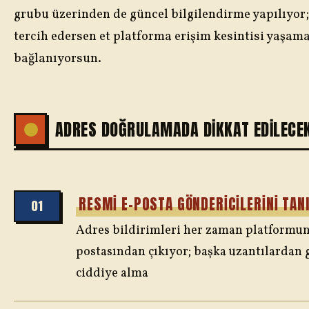
grubu üzerinden de güncel bilgilendirme yapılıyor
tercih edersen et platforma erişim kesintisi yaşam
bağlanıyorsun.
ADRES DOĞRULAMADA DIKKAT EDILECE
RESMI E-POSTA GÖNDERICILERINI TAN
Adres bildirimleri her zaman platformun
postasından çıkıyor; başka uzantılardan 
ciddiye alma