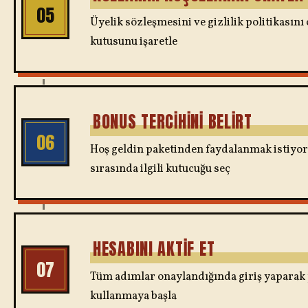
Üyelik sözleşmesini ve gizlilik politikasın
kutusunu işaretle
BONUS TERCIHINI BELIRT
Hoş geldin paketinden faydalanmak istiyor
sırasında ilgili kutucuğu seç
HESABINI AKTIF ET
Tüm adımlar onaylandığında giriş yaparak
kullanmaya başla