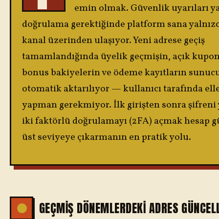
emin olmak. Güvenlik uyarıları ya
doğrulama gerektiğinde platform sana yalnızc
kanal üzerinden ulaşıyor. Yeni adrese geçiş
tamamlandığında üyelik geçmişin, açık kuponl
bonus bakiyelerin ve ödeme kayıtların sunucu
otomatik aktarılıyor — kullanıcı tarafında elle
yapman gerekmiyor. İlk girişten sonra şifreni
iki faktörlü doğrulamayı (2FA) açmak hesap g
üst seviyeye çıkarmanın en pratik yolu.
GEÇMIŞ DÖNEMLERDEKI ADRES GÜNCEL