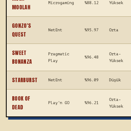
Microgaming
%88.12
Yüksek
MOOLAH
GONZO'S
NetEnt
%95.97
Orta
QUEST
SWEET
Pragmatic
Orta-
%96.48
BONANZA
Play
Yüksek
STARBURST
NetEnt
%96.09
Düşük
BOOK OF
Orta-
Play'n GO
%96.21
DEAD
Yüksek