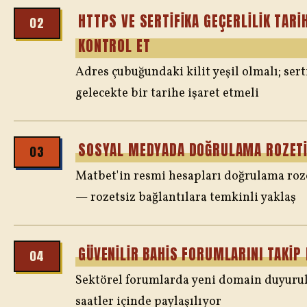
HTTPS VE SERTIFIKA GEÇERLILIK TARIH
KONTROL ET
Adres çubuğundaki kilit yeşil olmalı; sert
gelecekte bir tarihe işaret etmeli
SOSYAL MEDYADA DOĞRULAMA ROZETI
Matbet'in resmi hesapları doğrulama roz
— rozetsiz bağlantılara temkinli yaklaş
GÜVENILIR BAHIS FORUMLARINI TAKIP 
Sektörel forumlarda yeni domain duyurul
saatler içinde paylaşılıyor