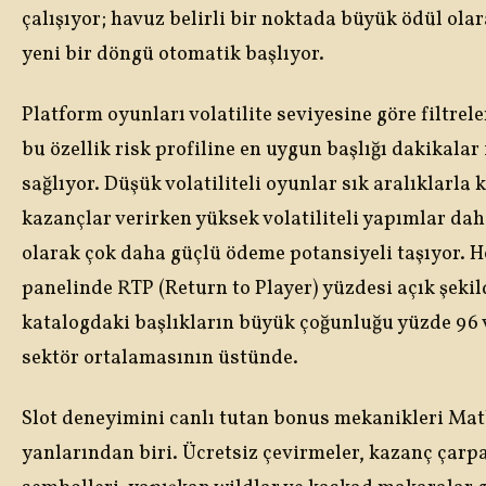
çalışıyor; havuz belirli bir noktada büyük ödül ola
yeni bir döngü otomatik başlıyor.
Platform oyunları volatilite seviyesine göre filtre
bu özellik risk profiline en uygun başlığı dakikala
sağlıyor. Düşük volatiliteli oyunlar sık aralıklarla 
kazançlar verirken yüksek volatiliteli yapımlar da
olarak çok daha güçlü ödeme potansiyeli taşıyor. H
panelinde RTP (Return to Player) yüzdesi açık şekil
katalogdaki başlıkların büyük çoğunluğu yüzde 96 
sektör ortalamasının üstünde.
Slot deneyimini canlı tutan bonus mekanikleri Mat
yanlarından biri. Ücretsiz çevirmeler, kazanç çarpa