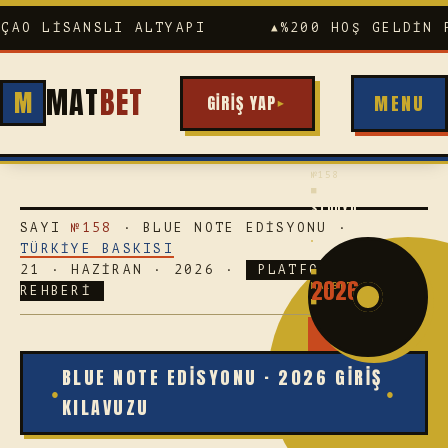
NSLI ALTYAPI
%200 HOŞ GELDIN PAKETI
MAT
BET
MENU
GIRIŞ YAP
■
LP
№158
■
STÜDYO
SAYI
№158
· BLUE NOTE EDİSYONU ·
TÜRKİYE BASKISI
21 · HAZİRAN · 2026 ·
PLATFORM
■
2026
MATBET
REHBERİ
■
BLUE NOTE EDISYONU · 2026 GIRIŞ
KILAVUZU