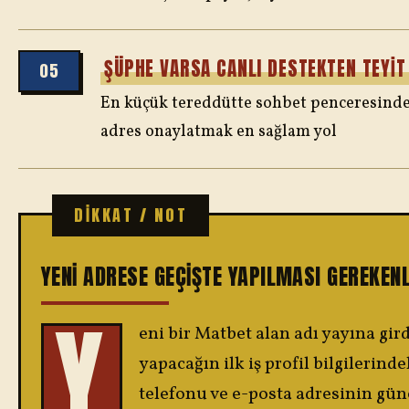
ŞÜPHE VARSA CANLI DESTEKTEN TEYIT
En küçük tereddütte sohbet penceresinde
adres onaylatmak en sağlam yol
YENI ADRESE GEÇIŞTE YAPILMASI GEREKEN
Y
eni bir Matbet alan adı yayına gird
yapacağın ilk iş profil bilgilerinde
telefonu ve e-posta adresinin gü