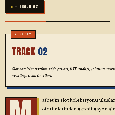
— TRACK A2
TRACK
02
Slot kataloğu, yazılım sağlayıcıları, RTP analizi, volatilite sevi
ve bilinçli oyun önerileri.
M
atbet'in slot koleksiyonu ulusla
otoritelerinden akreditasyon al