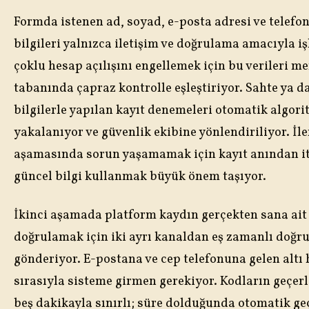
Formda istenen ad, soyad, e-posta adresi ve telef
bilgileri yalnızca iletişim ve doğrulama amacıyla i
çoklu hesap açılışını engellemek için bu verileri me
tabanında çapraz kontrolle eşleştiriyor. Sahte ya d
bilgilerle yapılan kayıt denemeleri otomatik algor
yakalanıyor ve güvenlik ekibine yönlendiriliyor. İl
aşamasında sorun yaşamamak için kayıt anından it
güncel bilgi kullanmak büyük önem taşıyor.
İkinci aşamada platform kaydın gerçekten sana ai
doğrulamak için iki ayrı kanaldan eş zamanlı doğ
gönderiyor. E-postana ve cep telefonuna gelen altı 
sırasıyla sisteme girmen gerekiyor. Kodların geçerl
beş dakikayla sınırlı; süre dolduğunda otomatik geç