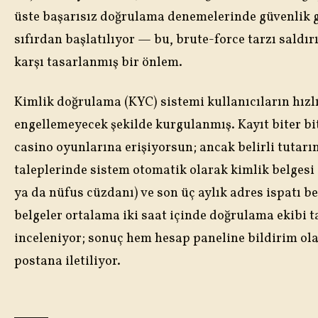
üste başarısız doğrulama denemelerinde güvenlik g
sıfırdan başlatılıyor — bu, brute-force tarzı saldır
karşı tasarlanmış bir önlem.
Kimlik doğrulama (KYC) sistemi kullanıcıların hızl
engellemeyecek şekilde kurgulanmış. Kayıt biter bi
casino oyunlarına erişiyorsun; ancak belirli tutarı
taleplerinde sistem otomatik olarak kimlik belgesi 
ya da nüfus cüzdanı) ve son üç aylık adres ispatı be
belgeler ortalama iki saat içinde doğrulama ekibi 
inceleniyor; sonuç hem hesap paneline bildirim ol
postana iletiliyor.