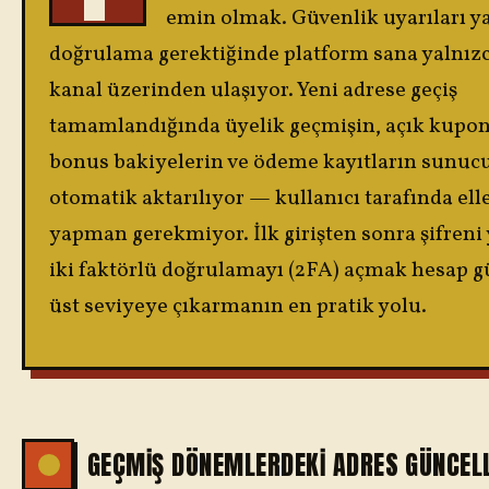
emin olmak. Güvenlik uyarıları ya
doğrulama gerektiğinde platform sana yalnızc
kanal üzerinden ulaşıyor. Yeni adrese geçiş
tamamlandığında üyelik geçmişin, açık kuponl
bonus bakiyelerin ve ödeme kayıtların sunucu
otomatik aktarılıyor — kullanıcı tarafında elle
yapman gerekmiyor. İlk girişten sonra şifreni
iki faktörlü doğrulamayı (2FA) açmak hesap g
üst seviyeye çıkarmanın en pratik yolu.
GEÇMIŞ DÖNEMLERDEKI ADRES GÜNCEL