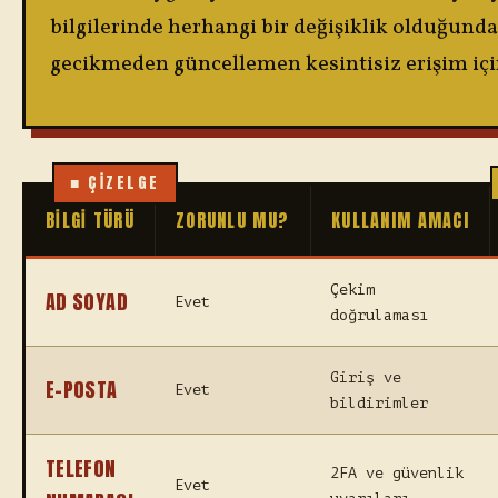
bilgilerinde herhangi bir değişiklik olduğunda 
gecikmeden güncellemen kesintisiz erişim içi
BILGI TÜRÜ
ZORUNLU MU?
KULLANIM AMACI
Çekim
AD SOYAD
Evet
doğrulaması
Giriş ve
E-POSTA
Evet
bildirimler
TELEFON
2FA ve güvenlik
Evet