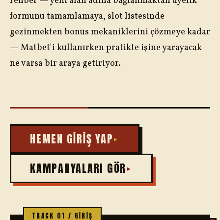
rehber — yeni alan adına bağlanmaktan üyelik
formunu tamamlamaya, slot listesinde
gezinmekten bonus mekaniklerini çözmeye kadar
— Matbet'i kullanırken pratikte işine yarayacak
ne varsa bir araya getiriyor.
HEMEN GIRIŞ YAP
KAMPANYALARI GÖR