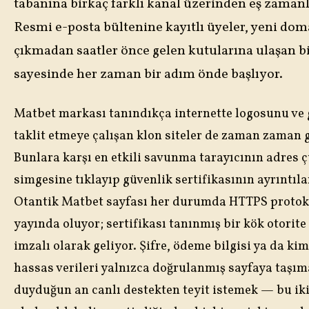
tabanına birkaç farklı kanal üzerinden eş zaman
Resmi e-posta bültenine kayıtlı üyeler, yeni dom
çıkmadan saatler önce gelen kutularına ulaşan b
sayesinde her zaman bir adım önde başlıyor.
Matbet markası tanındıkça internette logosunu ve 
taklit etmeye çalışan klon siteler de zaman zaman
Bunlara karşı en etkili savunma tarayıcının adres 
simgesine tıklayıp güvenlik sertifikasının ayrıntıla
Otantik Matbet sayfası her durumda HTTPS protok
yayında oluyor; sertifikası tanınmış bir kök otorit
imzalı olarak geliyor. Şifre, ödeme bilgisi ya da kim
hassas verileri yalnızca doğrulanmış sayfaya taşım
duyduğun an canlı destekten teyit istemek — bu iki