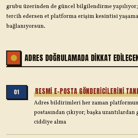
grubu üzerinden de güncel bilgilendirme yapılıyor
tercih edersen et platforma erişim kesintisi yaşam
bağlanıyorsun.
ADRES DOĞRULAMADA DIKKAT EDILECE
RESMI E-POSTA GÖNDERICILERINI TAN
Adres bildirimleri her zaman platformun
postasından çıkıyor; başka uzantılardan 
ciddiye alma