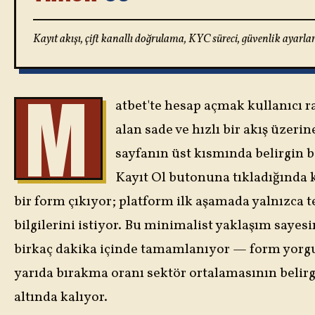
Kayıt akışı, çift kanallı doğrulama, KYC süreci, güvenlik ayarlar
M
atbet'te hesap açmak kullanıcı r
alan sade ve hızlı bir akış üzeri
sayfanın üst kısmında belirgin 
Kayıt Ol butonuna tıkladığında
bir form çıkıyor; platform ilk aşamada yalnızca t
bilgilerini istiyor. Bu minimalist yaklaşım sayesi
birkaç dakika içinde tamamlanıyor — form yorg
yarıda bırakma oranı sektör ortalamasının belir
altında kalıyor.