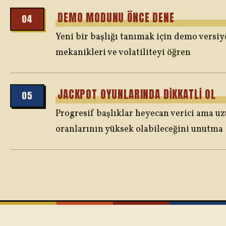
DEMO MODUNU ÖNCE DENE
Yeni bir başlığı tanımak için demo versi
mekanikleri ve volatiliteyi öğren
JACKPOT OYUNLARINDA DIKKATLI OL
Progresif başlıklar heyecan verici ama u
oranlarının yüksek olabileceğini unutma