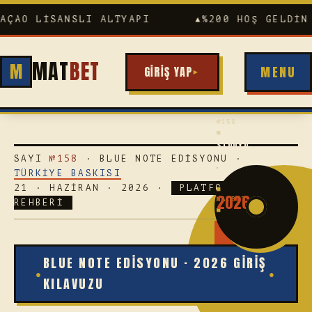
ANSLI ALTYAPI
%200 HOŞ GELDIN PAKETI
MAT
BET
MENU
GIRIŞ YAP
■
LP
№158
■
STÜDYO
SAYI
№158
· BLUE NOTE EDİSYONU ·
TÜRKİYE BASKISI
21 · HAZİRAN · 2026 ·
PLATFORM
■
2026
MATBET
REHBERİ
■
BLUE NOTE EDISYONU · 2026 GIRIŞ
KILAVUZU