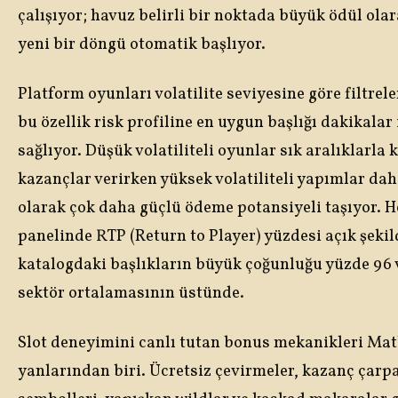
çalışıyor; havuz belirli bir noktada büyük ödül ola
yeni bir döngü otomatik başlıyor.
Platform oyunları volatilite seviyesine göre filtre
bu özellik risk profiline en uygun başlığı dakikala
sağlıyor. Düşük volatiliteli oyunlar sık aralıklarla 
kazançlar verirken yüksek volatiliteli yapımlar da
olarak çok daha güçlü ödeme potansiyeli taşıyor. H
panelinde RTP (Return to Player) yüzdesi açık şekil
katalogdaki başlıkların büyük çoğunluğu yüzde 96 
sektör ortalamasının üstünde.
Slot deneyimini canlı tutan bonus mekanikleri Mat
yanlarından biri. Ücretsiz çevirmeler, kazanç çarpa