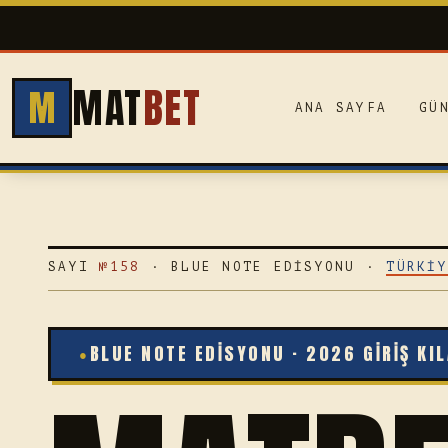
MAT
BET
ANA SAYFA
GÜ
SAYI
№158
· BLUE NOTE EDİSYONU ·
TÜRKİY
BLUE NOTE EDISYONU · 2026 GIRIŞ KI