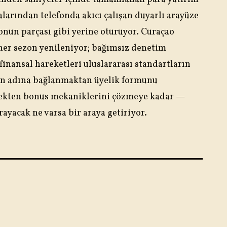
alarından telefonda akıcı çalışan duyarlı arayüze
onun parçası gibi yerine oturuyor. Curaçao
her sezon yenileniyor; bağımsız denetim
finansal hareketleri uluslararası standartların
lan adına bağlanmaktan üyelik formunu
mekten bonus mekaniklerini çözmeye kadar —
rayacak ne varsa bir araya getiriyor.