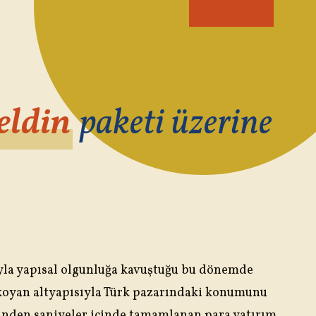
eldin
paketi üzerine
yla yapısal olgunluğa kavuştuğu bu dönemde
 koyan altyapısıyla Türk pazarındaki konumunu
inden saniyeler içinde tamamlanan para yatırım