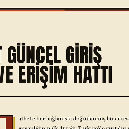
 GÜNCEL GIRIŞ
E ERIŞIM HATTI
atbet'e her bağlanışta doğrulanmış bir adr
güvenliğinin ilk durağı. Türkiye'de yurt dış