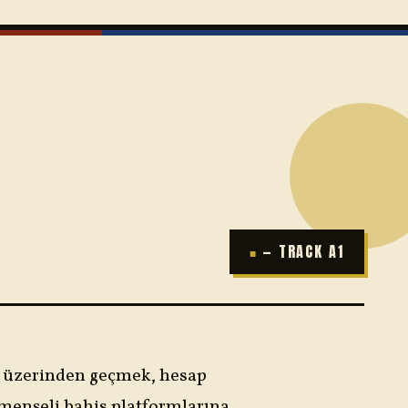
— TRACK A1
es üzerinden geçmek, hesap
ı menşeli bahis platformlarına