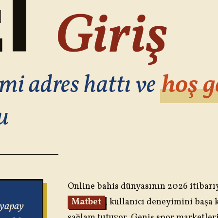
ET
Giriş
i adres hattı ve
hoş g
u
Online bahis dünyasının 2026 itibarı
Matbet
, kullanıcı deneyimini başa
 yapay
sağlam tutuyor. Geniş spor marketler