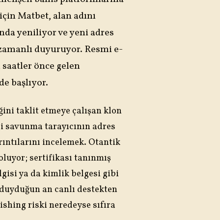
çin Matbet, alan adını
da yeniliyor ve yeni adres
ş zamanlı duyuruyor. Resmi e-
 saatler önce gelen
e başlıyor.
ini taklit etmeye çalışan klon
li savunma tarayıcının adres
rıntılarını incelemek. Otantik
luyor; sertifikası tanınmış
lgisi ya da kimlik belgesi gibi
 duyduğun an canlı destekten
ishing riski neredeyse sıfıra