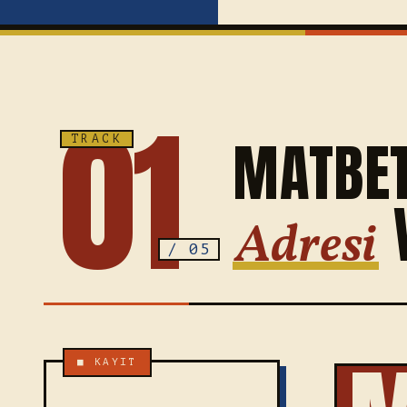
01
MATBET
V
Adresi