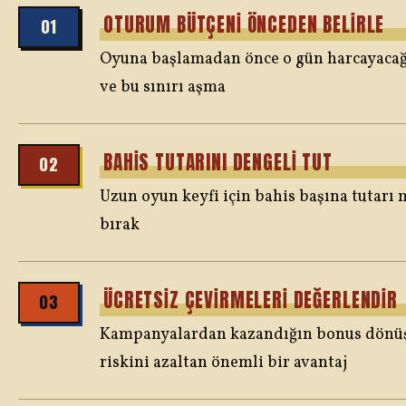
OTURUM BÜTÇENI ÖNCEDEN BELIRLE
Oyuna başlamadan önce o gün harcayacağı
ve bu sınırı aşma
BAHIS TUTARINI DENGELI TUT
Uzun oyun keyfi için bahis başına tutarı
bırak
ÜCRETSIZ ÇEVIRMELERI DEĞERLENDIR
Kampanyalardan kazandığın bonus dönüşl
riskini azaltan önemli bir avantaj