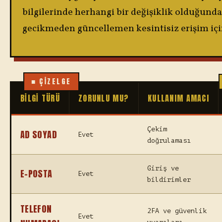
bilgilerinde herhangi bir değişiklik olduğunda 
gecikmeden güncellemen kesintisiz erişim içi
BILGI TÜRÜ
ZORUNLU MU?
KULLANIM AMACI
Çekim
AD SOYAD
Evet
doğrulaması
Giriş ve
E-POSTA
Evet
bildirimler
TELEFON
2FA ve güvenlik
Evet