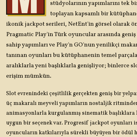
stüdyolarının yapımlarını tek bir
toplayan kapsamlı bir kütüphan
ikonik jackpot serileri, NetEnt'in görsel olarak ön
Pragmatic Play'in Türk oyuncular arasında geniş 
sahip yapımları ve Play'n GO'nun yenilikçi maka
tanınan oyunları bu kütüphanenin temel parçalar
aralıklarla yeni başlıklarla genişliyor; binlerce 
erişim mümkün.
Slot evrenindeki çeşitlilik gerçekten geniş bir yelpa
üç makaralı meyveli yapımların nostaljik ritminde
animasyonlarla kurgulanmış sinematik başlıklara 
uygun bir seçenek var. Progresif jackpot oyunları 
oyuncuların katkılarıyla sürekli büyüyen bir ödül