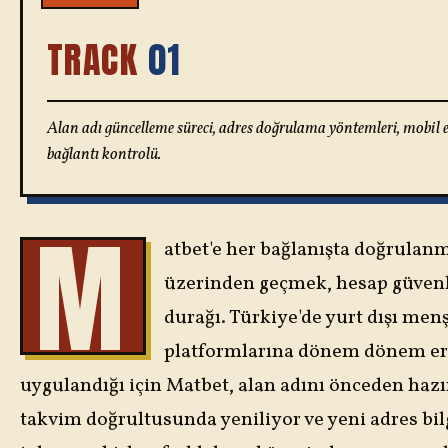
TRACK
01
Alan adı güncelleme süreci, adres doğrulama yöntemleri, mobil e
bağlantı kontrolü.
M
atbet'e her bağlanışta doğrulanm
üzerinden geçmek, hesap güvenli
durağı. Türkiye'de yurt dışı menş
platformlarına dönem dönem eri
uygulandığı için Matbet, alan adını önceden hazı
takvim doğrultusunda yeniliyor ve yeni adres bilg