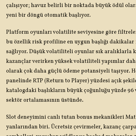
çalışıyor; havuz belirli bir noktada büyük ödül ola
yeni bir döngü otomatik başlıyor.
Platform oyunları volatilite seviyesine göre filtre
bu özellik risk profiline en uygun başlığı dakikala
sağlıyor. Düşük volatiliteli oyunlar sık aralıklarla 
kazançlar verirken yüksek volatiliteli yapımlar da
olarak çok daha güçlü ödeme potansiyeli taşıyor. H
panelinde RTP (Return to Player) yüzdesi açık şekil
katalogdaki başlıkların büyük çoğunluğu yüzde 96 
sektör ortalamasının üstünde.
Slot deneyimini canlı tutan bonus mekanikleri Mat
yanlarından biri. Ücretsiz çevirmeler, kazanç çarpa