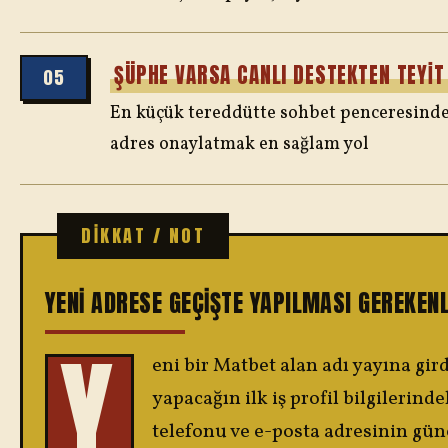
ŞÜPHE VARSA CANLI DESTEKTEN TEYIT
En küçük tereddütte sohbet penceresinde
adres onaylatmak en sağlam yol
YENI ADRESE GEÇIŞTE YAPILMASI GEREKEN
Y
eni bir Matbet alan adı yayına gird
yapacağın ilk iş profil bilgilerinde
telefonu ve e-posta adresinin gü