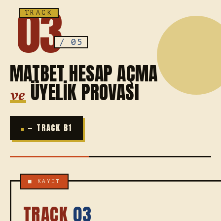
03
MATBET HESAP AÇMA
ÜYELIK PROVASI
ve
— TRACK B1
TRACK
03