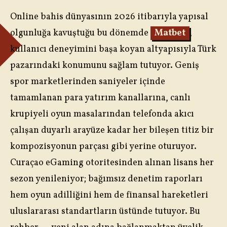
Online bahis dünyasının 2026 itibarıyla yapısal
olgunluğa kavuştuğu bu dönemde
Matbet
,
kullanıcı deneyimini başa koyan altyapısıyla Türk
pazarındaki konumunu sağlam tutuyor. Geniş
spor marketlerinden saniyeler içinde
tamamlanan para yatırım kanallarına, canlı
krupiyeli oyun masalarından telefonda akıcı
çalışan duyarlı arayüze kadar her bileşen titiz bir
kompozisyonun parçası gibi yerine oturuyor.
Curaçao eGaming otoritesinden alınan lisans her
sezon yenileniyor; bağımsız denetim raporları
hem oyun adilliğini hem de finansal hareketleri
uluslararası standartların üstünde tutuyor. Bu