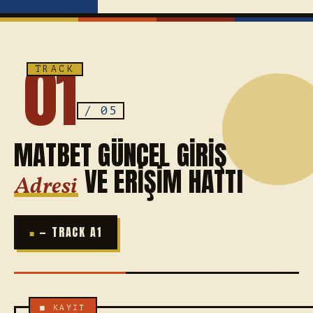
01
MATBET GÜNCEL GIRIŞ
VE ERIŞIM HATTI
Adresi
— TRACK A1