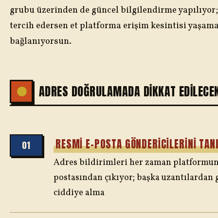
grubu üzerinden de güncel bilgilendirme yapılıyor
tercih edersen et platforma erişim kesintisi yaşam
bağlanıyorsun.
ADRES DOĞRULAMADA DIKKAT EDILECE
RESMI E-POSTA GÖNDERICILERINI TAN
Adres bildirimleri her zaman platformun
postasından çıkıyor; başka uzantılardan 
ciddiye alma