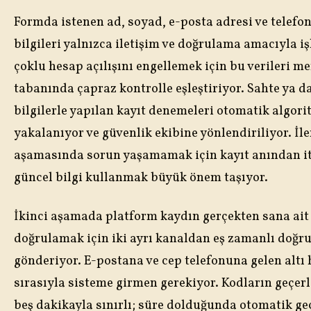
Formda istenen ad, soyad, e-posta adresi ve telef
bilgileri yalnızca iletişim ve doğrulama amacıyla i
çoklu hesap açılışını engellemek için bu verileri me
tabanında çapraz kontrolle eşleştiriyor. Sahte ya d
bilgilerle yapılan kayıt denemeleri otomatik algor
yakalanıyor ve güvenlik ekibine yönlendiriliyor. İl
aşamasında sorun yaşamamak için kayıt anından it
güncel bilgi kullanmak büyük önem taşıyor.
İkinci aşamada platform kaydın gerçekten sana ai
doğrulamak için iki ayrı kanaldan eş zamanlı doğ
gönderiyor. E-postana ve cep telefonuna gelen altı 
sırasıyla sisteme girmen gerekiyor. Kodların geçerl
beş dakikayla sınırlı; süre dolduğunda otomatik geç