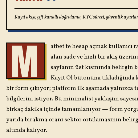
Kayıt akışı, çift kanallı doğrulama, KYC süreci, güvenlik ayarlar
M
atbet'te hesap açmak kullanıcı r
alan sade ve hızlı bir akış üzeri
sayfanın üst kısmında belirgin 
Kayıt Ol butonuna tıkladığında
bir form çıkıyor; platform ilk aşamada yalnızca t
bilgilerini istiyor. Bu minimalist yaklaşım sayesi
birkaç dakika içinde tamamlanıyor — form yorg
yarıda bırakma oranı sektör ortalamasının belir
altında kalıyor.