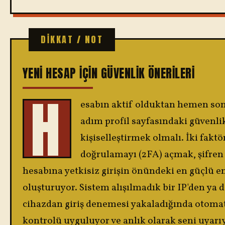
YENI HESAP İÇIN GÜVENLIK ÖNERILERI
H
esabın aktif olduktan hemen sonr
adım profil sayfasındaki güvenlik
kişiselleştirmek olmalı. İki faktö
doğrulamayı (2FA) açmak, şifren 
hesabına yetkisiz girişin önündeki en güçlü e
oluşturuyor. Sistem alışılmadık bir IP'den ya d
cihazdan giriş denemesi yakaladığında otomat
kontrolü uyguluyor ve anlık olarak seni uyarıy