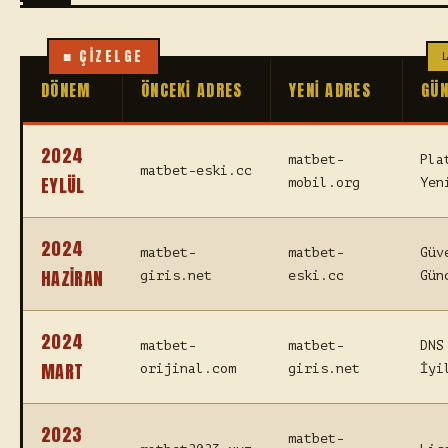
DÖNEM
ÖNCEKI ADRES
YENI ADRES
GÜN
2024
matbet-
Pla
matbet-eski.cc
EYLÜL
mobil.org
Yen
2024
matbet-
matbet-
Güv
HAZIRAN
giris.net
eski.cc
Gün
2024
matbet-
matbet-
DNS
MART
orijinal.com
giris.net
İyi
2023
matbet-