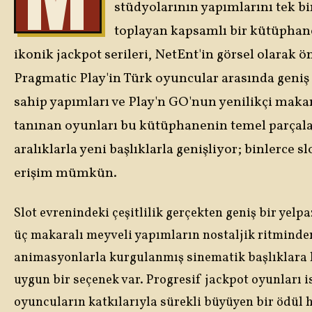
stüdyolarının yapımlarını tek bir
toplayan kapsamlı bir kütüphan
ikonik jackpot serileri, NetEnt'in görsel olarak ön
Pragmatic Play'in Türk oyuncular arasında geniş 
sahip yapımları ve Play'n GO'nun yenilikçi maka
tanınan oyunları bu kütüphanenin temel parçalar
aralıklarla yeni başlıklarla genişliyor; binlerce 
erişim mümkün.
Slot evrenindeki çeşitlilik gerçekten geniş bir yelpa
üç makaralı meyveli yapımların nostaljik ritminde
animasyonlarla kurgulanmış sinematik başlıklara 
uygun bir seçenek var. Progresif jackpot oyunları 
oyuncuların katkılarıyla sürekli büyüyen bir ödül