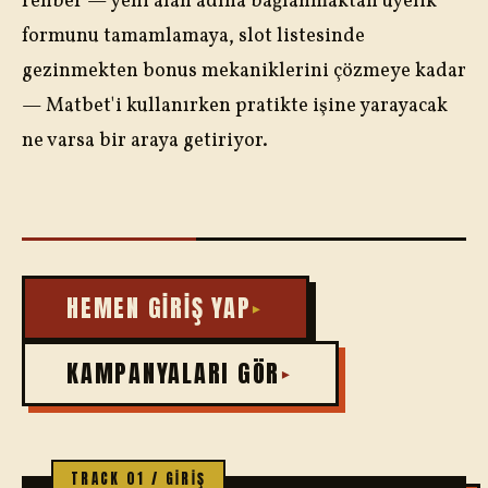
rehber — yeni alan adına bağlanmaktan üyelik
formunu tamamlamaya, slot listesinde
gezinmekten bonus mekaniklerini çözmeye kadar
— Matbet'i kullanırken pratikte işine yarayacak
ne varsa bir araya getiriyor.
HEMEN GIRIŞ YAP
KAMPANYALARI GÖR