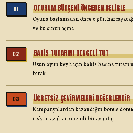
OTURUM BÜTÇENI ÖNCEDEN BELIRLE
Oyuna başlamadan önce o gün harcayacağı
ve bu sınırı aşma
BAHIS TUTARINI DENGELI TUT
Uzun oyun keyfi için bahis başına tutarı
bırak
ÜCRETSIZ ÇEVIRMELERI DEĞERLENDIR
Kampanyalardan kazandığın bonus dönüşl
riskini azaltan önemli bir avantaj