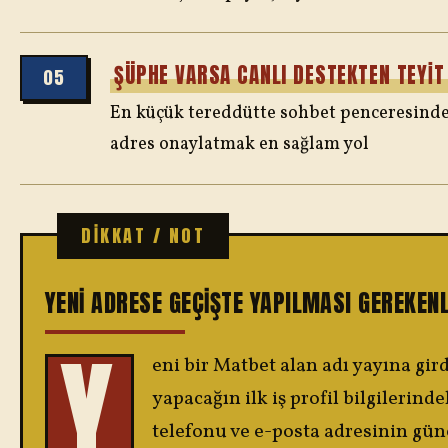
ŞÜPHE VARSA CANLI DESTEKTEN TEYIT
En küçük tereddütte sohbet penceresinde
adres onaylatmak en sağlam yol
YENI ADRESE GEÇIŞTE YAPILMASI GEREKEN
Y
eni bir Matbet alan adı yayına gird
yapacağın ilk iş profil bilgilerinde
telefonu ve e-posta adresinin gü