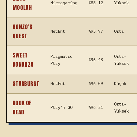
Microgaming
%88.12
Yüksek
MOOLAH
GONZO'S
NetEnt
%95.97
Orta
QUEST
SWEET
Pragmatic
Orta-
%96.48
BONANZA
Play
Yüksek
STARBURST
NetEnt
%96.09
Düşük
BOOK OF
Orta-
Play'n GO
%96.21
DEAD
Yüksek