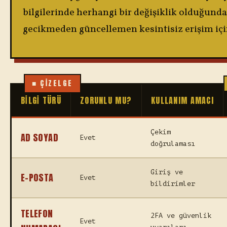
bilgilerinde herhangi bir değişiklik olduğunda 
gecikmeden güncellemen kesintisiz erişim içi
BILGI TÜRÜ
ZORUNLU MU?
KULLANIM AMACI
Çekim
AD SOYAD
Evet
doğrulaması
Giriş ve
E-POSTA
Evet
bildirimler
TELEFON
2FA ve güvenlik
Evet