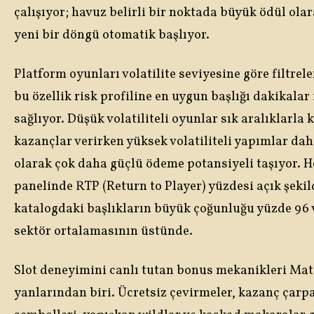
çalışıyor; havuz belirli bir noktada büyük ödül ola
yeni bir döngü otomatik başlıyor.
Platform oyunları volatilite seviyesine göre filtre
bu özellik risk profiline en uygun başlığı dakikala
sağlıyor. Düşük volatiliteli oyunlar sık aralıklarla 
kazançlar verirken yüksek volatiliteli yapımlar da
olarak çok daha güçlü ödeme potansiyeli taşıyor. H
panelinde RTP (Return to Player) yüzdesi açık şekil
katalogdaki başlıkların büyük çoğunluğu yüzde 96 
sektör ortalamasının üstünde.
Slot deneyimini canlı tutan bonus mekanikleri Mat
yanlarından biri. Ücretsiz çevirmeler, kazanç çarpa