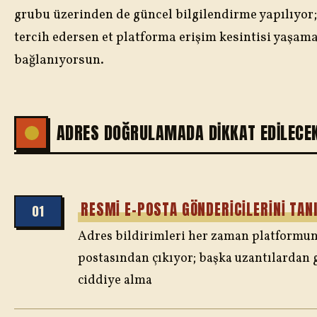
grubu üzerinden de güncel bilgilendirme yapılıyor
tercih edersen et platforma erişim kesintisi yaşam
bağlanıyorsun.
ADRES DOĞRULAMADA DIKKAT EDILECE
RESMI E-POSTA GÖNDERICILERINI TAN
Adres bildirimleri her zaman platformun
postasından çıkıyor; başka uzantılardan 
ciddiye alma