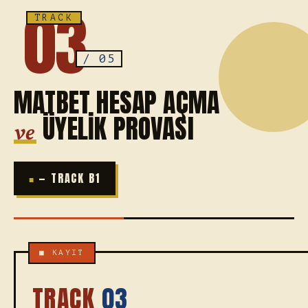
03
MATBET HESAP AÇMA
ÜYELIK PROVASI
ve
— TRACK B1
TRACK
03