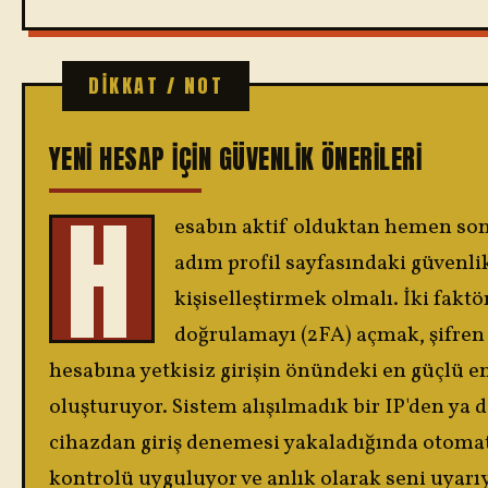
YENI HESAP İÇIN GÜVENLIK ÖNERILERI
H
esabın aktif olduktan hemen sonr
adım profil sayfasındaki güvenlik
kişiselleştirmek olmalı. İki faktö
doğrulamayı (2FA) açmak, şifren 
hesabına yetkisiz girişin önündeki en güçlü e
oluşturuyor. Sistem alışılmadık bir IP'den ya d
cihazdan giriş denemesi yakaladığında otomat
kontrolü uyguluyor ve anlık olarak seni uyarıy