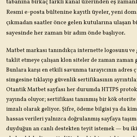
tabanına birkaç farklı kanal üzerinden eş zaman
Resmi e-posta bültenine kayıtlı üyeler, yeni dom
çıkmadan saatler önce gelen kutularına ulaşan b
sayesinde her zaman bir adım önde başlıyor.
Matbet markası tanındıkça internette logosunu ve 
taklit etmeye çalışan klon siteler de zaman zaman
Bunlara karşı en etkili savunma tarayıcının adres 
simgesine tıklayıp güvenlik sertifikasının ayrıntıla
Otantik Matbet sayfası her durumda HTTPS protok
yayında oluyor; sertifikası tanınmış bir kök otorit
imzalı olarak geliyor. Şifre, ödeme bilgisi ya da kim
hassas verileri yalnızca doğrulanmış sayfaya taşım
duyduğun an canlı destekten teyit istemek — bu iki