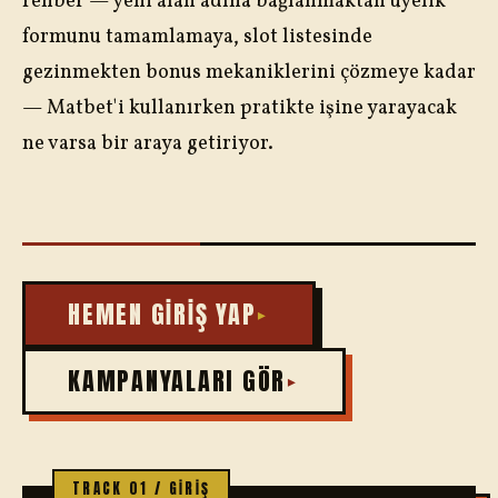
rehber — yeni alan adına bağlanmaktan üyelik
formunu tamamlamaya, slot listesinde
gezinmekten bonus mekaniklerini çözmeye kadar
— Matbet'i kullanırken pratikte işine yarayacak
ne varsa bir araya getiriyor.
HEMEN GIRIŞ YAP
KAMPANYALARI GÖR