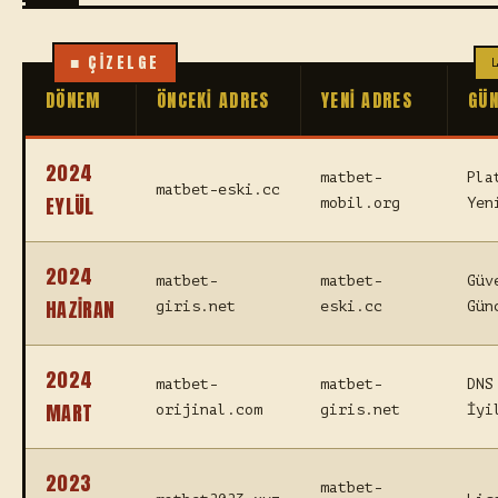
DÖNEM
ÖNCEKI ADRES
YENI ADRES
GÜN
2024
matbet-
Pla
matbet-eski.cc
EYLÜL
mobil.org
Yen
2024
matbet-
matbet-
Güv
HAZIRAN
giris.net
eski.cc
Gün
2024
matbet-
matbet-
DNS
MART
orijinal.com
giris.net
İyi
2023
matbet-