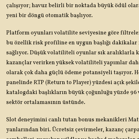
çalışıyor; havuz belirli bir noktada büyük ödül ola
yeni bir döngü otomatik başlıyor.
Platform oyunları volatilite seviyesine göre filtre
bu özellik risk profiline en uygun başlığı dakikala
sağlıyor. Düşük volatiliteli oyunlar sık aralıklarla 
kazançlar verirken yüksek volatiliteli yapımlar da
olarak çok daha güçlü ödeme potansiyeli taşıyor. H
panelinde RTP (Return to Player) yüzdesi açık şekil
katalogdaki başlıkların büyük çoğunluğu yüzde 96 
sektör ortalamasının üstünde.
Slot deneyimini canlı tutan bonus mekanikleri Mat
yanlarından biri. Ücretsiz çevirmeler, kazanç çarpa