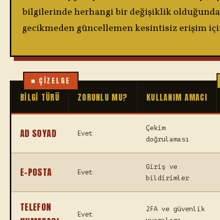
bilgilerinde herhangi bir değişiklik olduğunda 
gecikmeden güncellemen kesintisiz erişim içi
BILGI TÜRÜ
ZORUNLU MU?
KULLANIM AMACI
Çekim
AD SOYAD
Evet
doğrulaması
Giriş ve
E-POSTA
Evet
bildirimler
TELEFON
2FA ve güvenlik
Evet